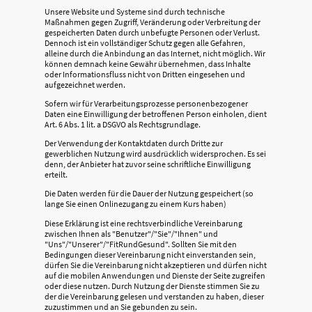
Unsere Website und Systeme sind durch technische
Maßnahmen gegen Zugriff, Veränderung oder Verbreitung der
gespeicherten Daten durch unbefugte Personen oder Verlust.
Dennoch ist ein vollständiger Schutz gegen alle Gefahren,
alleine durch die Anbindung an das Internet, nicht möglich. Wir
können demnach keine Gewähr übernehmen, dass Inhalte
oder Informationsfluss nicht von Dritten eingesehen und
aufgezeichnet werden.
Sofern wir für Verarbeitungsprozesse personenbezogener
Daten eine Einwilligung der betroffenen Person einholen, dient
Art. 6 Abs. 1 lit. a DSGVO als Rechtsgrundlage.
Der Verwendung der Kontaktdaten durch Dritte zur
gewerblichen Nutzung wird ausdrücklich widersprochen. Es sei
denn, der Anbieter hat zuvor seine schriftliche Einwilligung
erteilt.
Die Daten werden für die Dauer der Nutzung gespeichert (so
lange Sie einen Onlinezugang zu einem Kurs haben)
Diese Erklärung ist eine rechtsverbindliche Vereinbarung
zwischen Ihnen als "Benutzer"/"Sie"/"Ihnen" und
"Uns"/"Unserer"/"FitRundGesund". Sollten Sie mit den
Bedingungen dieser Vereinbarung nicht einverstanden sein,
dürfen Sie die Vereinbarung nicht akzeptieren und dürfen nicht
auf die mobilen Anwendungen und Dienste der Seite zugreifen
oder diese nutzen. Durch Nutzung der Dienste stimmen Sie zu
der die Vereinbarung gelesen und verstanden zu haben, dieser
zuzustimmen und an Sie gebunden zu sein.