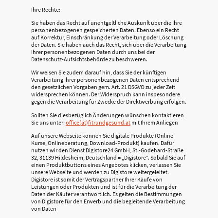
Ihre Rechte:
Sie haben das Recht auf unentgeltliche Auskunft über die Ihre
personenbezogenen gespeicherten Daten. Ebenso ein Recht
auf Korrektur, Einschränkung der Verarbeitung oder Löschung
der Daten. Sie haben auch das Recht, sich über die Verarbeitung
Ihrer personenbezogenen Daten durch uns bei der
Datenschutz-Aufsichtsbehörde zu beschweren.
Wir weisen Sie zudem darauf hin, dass Sie der künftigen
Verarbeitung Ihrer personenbezogenen Daten entsprechend
den gesetzlichen Vorgaben gem. Art. 21 DSGVO zu jeder Zeit
widersprechen können. Der Widerspruch kann insbesondere
gegen die Verarbeitung für Zwecke der Direktwerbung erfolgen.
Sollten Sie diesbezüglich Änderungen wünschen kontaktieren
Sie uns unter:
office(ät)fitrundgesund.at
mit Ihrem Anliegen
Auf unsere Webseite können Sie digitale Produkte (Online-
Kurse, Onlineberatung, Download-Produkt) kaufen. Dafür
nutzen wir den Dienst Digistore24 GmbH, St.-Godehard-Straße
32, 31139 Hildesheim, Deutschland = „Digistore“. Sobald Sie auf
einen Produktbuttons eines Angebotes klicken, verlassen Sie
unsere Webseite und werden zu Digistore weitergeleitet.
Digistore ist somit der Vertragspartner Ihrer Käufe von
Leistungen oder Produkten und ist für die Verarbeitung der
Daten der Käufer verantwortlich. Es gelten die Bestimmungen
von Digistore für den Erwerb und die begleitende Verarbeitung
von Daten