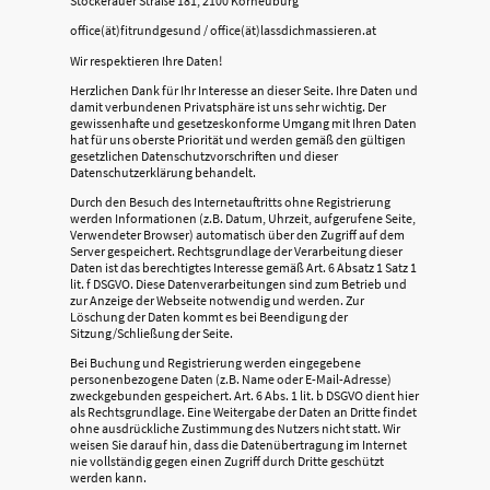
Stockerauer Straße 181, 2100 Korneuburg
office(ät)fitrundgesund / office(ät)lassdichmassieren.at
Wir respektieren Ihre Daten!
Herzlichen Dank für Ihr Interesse an dieser Seite. Ihre Daten und
damit verbundenen Privatsphäre ist uns sehr wichtig. Der
gewissenhafte und gesetzeskonforme Umgang mit Ihren Daten
hat für uns oberste Priorität und werden gemäß den gültigen
gesetzlichen Datenschutzvorschriften und dieser
Datenschutzerklärung behandelt.
Durch den Besuch des Internetauftritts ohne Registrierung
werden Informationen (z.B. Datum, Uhrzeit, aufgerufene Seite,
Verwendeter Browser) automatisch über den Zugriff auf dem
Server gespeichert. Rechtsgrundlage der Verarbeitung dieser
Daten ist das berechtigtes Interesse gemäß Art. 6 Absatz 1 Satz 1
lit. f DSGVO. Diese Datenverarbeitungen sind zum Betrieb und
zur Anzeige der Webseite notwendig und werden. Zur
Löschung der Daten kommt es bei Beendigung der
Sitzung/Schließung der Seite.
Bei Buchung und Registrierung werden eingegebene
personenbezogene Daten (z.B. Name oder E-Mail-Adresse)
zweckgebunden gespeichert. Art. 6 Abs. 1 lit. b DSGVO dient hier
als Rechtsgrundlage. Eine Weitergabe der Daten an Dritte findet
ohne ausdrückliche Zustimmung des Nutzers nicht statt. Wir
weisen Sie darauf hin, dass die Datenübertragung im Internet
nie vollständig gegen einen Zugriff durch Dritte geschützt
werden kann.