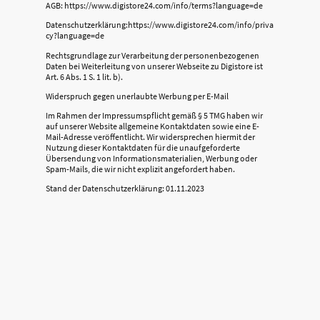
AGB: https://www.digistore24.com/info/terms?language=de
Datenschutzerklärung:https://www.digistore24.com/info/priva
cy?language=de
Rechtsgrundlage zur Verarbeitung der personenbezogenen
Daten bei Weiterleitung von unserer Webseite zu Digistore ist
Art. 6 Abs. 1 S. 1 lit. b).
Widerspruch gegen unerlaubte Werbung per E-Mail
Im Rahmen der Impressumspflicht gemäß § 5 TMG haben wir
auf unserer Website allgemeine Kontaktdaten sowie eine E-
Mail-Adresse veröffentlicht. Wir widersprechen hiermit der
Nutzung dieser Kontaktdaten für die unaufgeforderte
Übersendung von Informationsmaterialien, Werbung oder
Spam-Mails, die wir nicht explizit angefordert haben.
Stand der Datenschutzerklärung: 01.11.2023